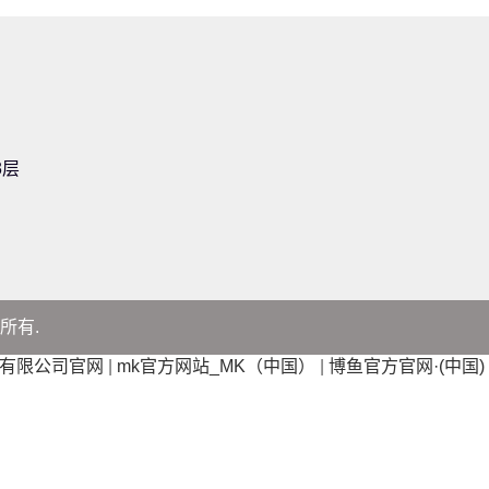
3层
所有.
有限公司官网
|
mk官方网站_MK（中国）
|
博鱼官方官网·(中国)