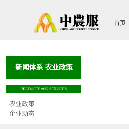
首页
首页
-
新
新闻体系 农业政策
权威解
PRODUCTS AND SERVICES
农业政策
企业动态
中共中央办公厅
家发展改革委规