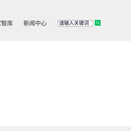
家智库
新闻中心
体的城镇化建设的意见》
设的意见》6日发布。围绕社会关注的问题，国