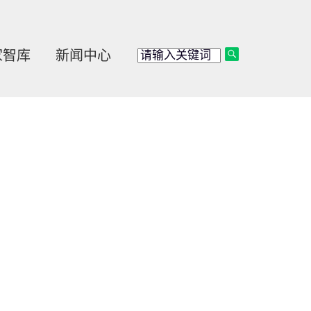
家智库
新闻中心
电商扶贫典型案例